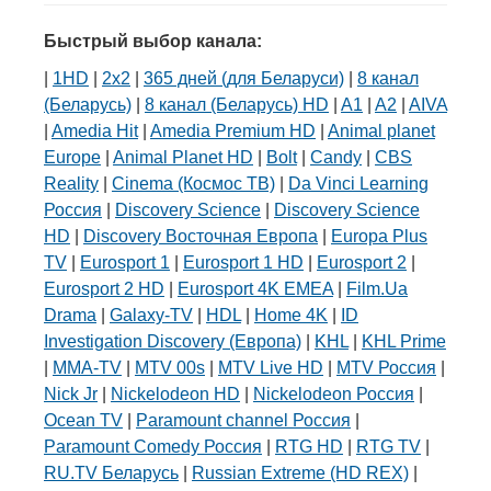
Быстрый выбор канала:
|
1HD
|
2х2
|
365 дней (для Беларуси)
|
8 канал
(Беларусь)
|
8 канал (Беларусь) HD
|
A1
|
A2
|
AIVA
|
Amedia Hit
|
Amedia Premium HD
|
Animal planet
Europe
|
Animal Planet HD
|
Bolt
|
Candy
|
CBS
Reality
|
Cinema (Космос ТВ)
|
Da Vinci Learning
Россия
|
Discovery Science
|
Discovery Science
HD
|
Discovery Восточная Европа
|
Europa Plus
TV
|
Eurosport 1
|
Eurosport 1 HD
|
Eurosport 2
|
Eurosport 2 HD
|
Eurosport 4K EMEA
|
Film.Ua
Drama
|
Galaxy-TV
|
HDL
|
Home 4K
|
ID
Investigation Discovery (Европа)
|
KHL
|
KHL Prime
|
MMA-TV
|
MTV 00s
|
MTV Live HD
|
MTV Россия
|
Nick Jr
|
Nickelodeon HD
|
Nickelodeon Россия
|
Ocean TV
|
Paramount channel Россия
|
Paramount Comedy Россия
|
RTG HD
|
RTG TV
|
RU.TV Беларусь
|
Russian Extreme (HD REX)
|