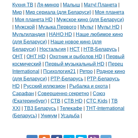
Кухня ТВ
|
Ля-минор
|
Малыш
|
Матч! Планета
|
Мир
|
Мир сериала (для Беларуси)
|
Моя планета
|
Моя планета HD
|
Мужское кино (для Беларуси)
|
Мужской
|
Музыка Первого
|
Мульт
|
Мульт HD
|
Мультиландия
|
НАНО HD
|
Наше любимое кино
(для Беларуси)
|
Наше новое кино (для
Беларуси)
|
Ностальгия
|
НСТ
|
НТВ-Беларусь
|
ОНТ
|
ОНТ HD
|
Охотник и рыболов HD
|
Первый
космический
|
Первый музыкальный HD
|
Перец
International
|
Психология21
|
Ретро
|
Родное кино
(для Беларуси)
|
РТР-Беларусь
|
РТР-Беларусь
HD
|
Русский иллюзион
|
Рыбалка и охота
|
Сарафан
|
Совершенно секретно
|
Союз
(Екатеринбург)
|
СТВ
|
СТВ HD
|
СТС Kids
|
ТВ
XXI
|
ТВ3 Беларусь
|
Телекафе
|
ТНТ-International
(Беларусь)
|
Уникум
|
Усадьба
|