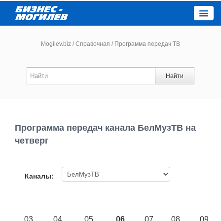
Close
Mogilev.biz
/
Справочная
/
Программа передач ТВ
Новости компаний
Найти
Новости
Каталог
Программа передач канала БелМузТВ на
четверг
Работа
Афиша
Каналы:
Объявления
03
04
05
06
07
08
09