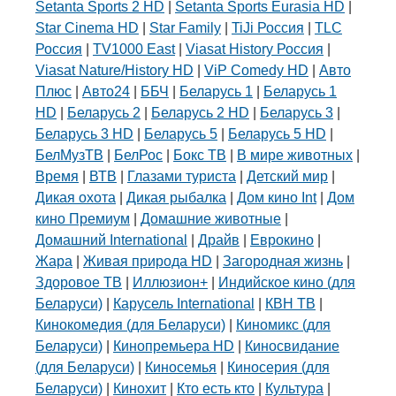
Setanta Sports 2 HD
|
Setanta Sports Eurasia HD
|
Star Cinema HD
|
Star Family
|
TiJi Россия
|
TLC
Россия
|
TV1000 East
|
Viasat History Россия
|
Viasat Nature/History HD
|
ViP Comedy HD
|
Авто
Плюс
|
Авто24
|
ББЧ
|
Беларусь 1
|
Беларусь 1
HD
|
Беларусь 2
|
Беларусь 2 HD
|
Беларусь 3
|
Беларусь 3 HD
|
Беларусь 5
|
Беларусь 5 HD
|
БелМузТВ
|
БелРос
|
Бокс ТВ
|
В мире животных
|
Время
|
ВТВ
|
Глазами туриста
|
Детский мир
|
Дикая охота
|
Дикая рыбалка
|
Дом кино Int
|
Дом
кино Премиум
|
Домашние животные
|
Домашний International
|
Драйв
|
Еврокино
|
Жара
|
Живая природа HD
|
Загородная жизнь
|
Здоровое ТВ
|
Иллюзион+
|
Индийское кино (для
Беларуси)
|
Карусель International
|
КВН ТВ
|
Кинокомедия (для Беларуси)
|
Киномикс (для
Беларуси)
|
Кинопремьера HD
|
Киносвидание
(для Беларуси)
|
Киносемья
|
Киносерия (для
Беларуси)
|
Кинохит
|
Кто есть кто
|
Культура
|