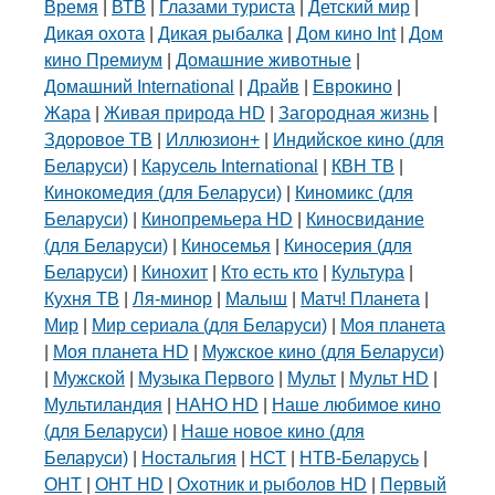
Время
|
ВТВ
|
Глазами туриста
|
Детский мир
|
Дикая охота
|
Дикая рыбалка
|
Дом кино Int
|
Дом
кино Премиум
|
Домашние животные
|
Домашний International
|
Драйв
|
Еврокино
|
Жара
|
Живая природа HD
|
Загородная жизнь
|
Здоровое ТВ
|
Иллюзион+
|
Индийское кино (для
Беларуси)
|
Карусель International
|
КВН ТВ
|
Кинокомедия (для Беларуси)
|
Киномикс (для
Беларуси)
|
Кинопремьера HD
|
Киносвидание
(для Беларуси)
|
Киносемья
|
Киносерия (для
Беларуси)
|
Кинохит
|
Кто есть кто
|
Культура
|
Кухня ТВ
|
Ля-минор
|
Малыш
|
Матч! Планета
|
Мир
|
Мир сериала (для Беларуси)
|
Моя планета
|
Моя планета HD
|
Мужское кино (для Беларуси)
|
Мужской
|
Музыка Первого
|
Мульт
|
Мульт HD
|
Мультиландия
|
НАНО HD
|
Наше любимое кино
(для Беларуси)
|
Наше новое кино (для
Беларуси)
|
Ностальгия
|
НСТ
|
НТВ-Беларусь
|
ОНТ
|
ОНТ HD
|
Охотник и рыболов HD
|
Первый