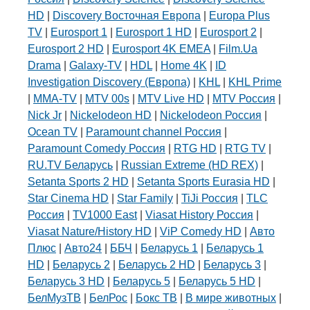
HD
|
Discovery Восточная Европа
|
Europa Plus
TV
|
Eurosport 1
|
Eurosport 1 HD
|
Eurosport 2
|
Eurosport 2 HD
|
Eurosport 4K EMEA
|
Film.Ua
Drama
|
Galaxy-TV
|
HDL
|
Home 4K
|
ID
Investigation Discovery (Европа)
|
KHL
|
KHL Prime
|
MMA-TV
|
MTV 00s
|
MTV Live HD
|
MTV Россия
|
Nick Jr
|
Nickelodeon HD
|
Nickelodeon Россия
|
Ocean TV
|
Paramount channel Россия
|
Paramount Comedy Россия
|
RTG HD
|
RTG TV
|
RU.TV Беларусь
|
Russian Extreme (HD REX)
|
Setanta Sports 2 HD
|
Setanta Sports Eurasia HD
|
Star Cinema HD
|
Star Family
|
TiJi Россия
|
TLC
Россия
|
TV1000 East
|
Viasat History Россия
|
Viasat Nature/History HD
|
ViP Comedy HD
|
Авто
Плюс
|
Авто24
|
ББЧ
|
Беларусь 1
|
Беларусь 1
HD
|
Беларусь 2
|
Беларусь 2 HD
|
Беларусь 3
|
Беларусь 3 HD
|
Беларусь 5
|
Беларусь 5 HD
|
БелМузТВ
|
БелРос
|
Бокс ТВ
|
В мире животных
|