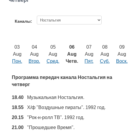
четверг
Работа
Афиша
Каналы:
Объявления
03
04
05
06
07
08
09
Транспорт
Aug
Aug
Aug
Aug
Aug
Aug
Aug
Пон.
Втор.
Сред.
Четв.
Пят.
Суб.
Воск.
Погода
Программа передач канала Ностальгия на
Курсы валют
четверг
18.40
Музыкальная Ностальгия.
Еще
18.55
Х/ф "Воздушные пираты". 1992 год.
20.15
"Рок-н-ролл ТВ". 1992 год.
21.00
"Прошедшее Время".