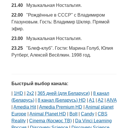
21.40
Музыкальная Ностальгия.
22.00
"Рождённые в СССР" с Владимиром
Глазуновым. Гость: Владимир Шкляр. Прямой
эфир.
23.00
Музыкальная Ностальгия.
23.25
"Блеф-клуб". Гости: Марина Голуб, Юлия
Рутберг, Алексей Весёлкин. 1998 год.
Быстрый выбор канала:
|
1HD
|
2х2
|
365 дней (для Беларуси)
|
8 канал
(Беларусь)
|
8 канал (Беларусь) HD
|
A1
|
A2
|
AIVA
|
Amedia Hit
|
Amedia Premium HD
|
Animal planet
Europe
|
Animal Planet HD
|
Bolt
|
Candy
|
CBS
Reality
|
Cinema (Космос ТВ)
|
Da Vinci Learning
Россия
|
Discovery Science
|
Discovery Science