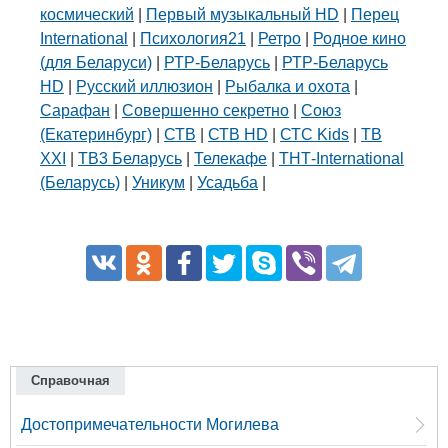
космический
|
Первый музыкальный HD
|
Перец
International
|
Психология21
|
Ретро
|
Родное кино
(для Беларуси)
|
РТР-Беларусь
|
РТР-Беларусь
HD
|
Русский иллюзион
|
Рыбалка и охота
|
Сарафан
|
Совершенно секретно
|
Союз
(Екатеринбург)
|
СТВ
|
СТВ HD
|
СТС Kids
|
ТВ
XXI
|
ТВ3 Беларусь
|
Телекафе
|
ТНТ-International
(Беларусь)
|
Уникум
|
Усадьба
|
Справочная
Достопримечательности Могилева