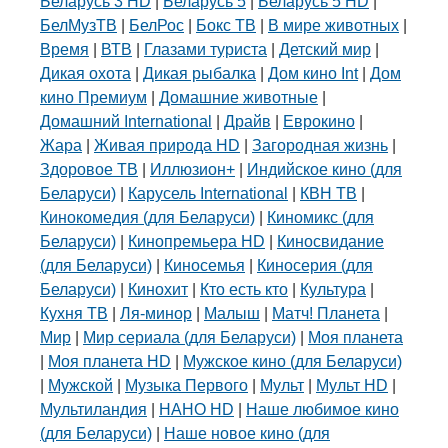
Беларусь 3 HD
|
Беларусь 5
|
Беларусь 5 HD
|
БелМузТВ
|
БелРос
|
Бокс ТВ
|
В мире животных
|
Время
|
ВТВ
|
Глазами туриста
|
Детский мир
|
Дикая охота
|
Дикая рыбалка
|
Дом кино Int
|
Дом
кино Премиум
|
Домашние животные
|
Домашний International
|
Драйв
|
Еврокино
|
Жара
|
Живая природа HD
|
Загородная жизнь
|
Здоровое ТВ
|
Иллюзион+
|
Индийское кино (для
Беларуси)
|
Карусель International
|
КВН ТВ
|
Кинокомедия (для Беларуси)
|
Киномикс (для
Беларуси)
|
Кинопремьера HD
|
Киносвидание
(для Беларуси)
|
Киносемья
|
Киносерия (для
Беларуси)
|
Кинохит
|
Кто есть кто
|
Культура
|
Кухня ТВ
|
Ля-минор
|
Малыш
|
Матч! Планета
|
Мир
|
Мир сериала (для Беларуси)
|
Моя планета
|
Моя планета HD
|
Мужское кино (для Беларуси)
|
Мужской
|
Музыка Первого
|
Мульт
|
Мульт HD
|
Мультиландия
|
НАНО HD
|
Наше любимое кино
(для Беларуси)
|
Наше новое кино (для