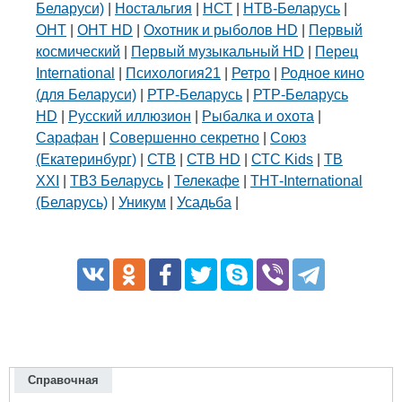
Беларуси)
|
Ностальгия
|
НСТ
|
НТВ-Беларусь
|
ОНТ
|
ОНТ HD
|
Охотник и рыболов HD
|
Первый
космический
|
Первый музыкальный HD
|
Перец
International
|
Психология21
|
Ретро
|
Родное кино
(для Беларуси)
|
РТР-Беларусь
|
РТР-Беларусь
HD
|
Русский иллюзион
|
Рыбалка и охота
|
Сарафан
|
Совершенно секретно
|
Союз
(Екатеринбург)
|
СТВ
|
СТВ HD
|
СТС Kids
|
ТВ
XXI
|
ТВ3 Беларусь
|
Телекафе
|
ТНТ-International
(Беларусь)
|
Уникум
|
Усадьба
|
Справочная