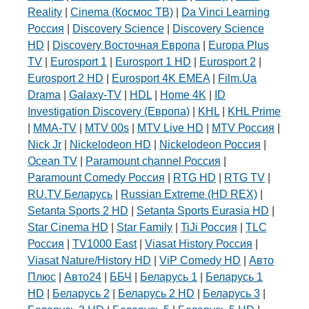
Reality
|
Cinema (Космос ТВ)
|
Da Vinci Learning
Россия
|
Discovery Science
|
Discovery Science
HD
|
Discovery Восточная Европа
|
Europa Plus
TV
|
Eurosport 1
|
Eurosport 1 HD
|
Eurosport 2
|
Eurosport 2 HD
|
Eurosport 4K EMEA
|
Film.Ua
Drama
|
Galaxy-TV
|
HDL
|
Home 4K
|
ID
Investigation Discovery (Европа)
|
KHL
|
KHL Prime
|
MMA-TV
|
MTV 00s
|
MTV Live HD
|
MTV Россия
|
Nick Jr
|
Nickelodeon HD
|
Nickelodeon Россия
|
Ocean TV
|
Paramount channel Россия
|
Paramount Comedy Россия
|
RTG HD
|
RTG TV
|
RU.TV Беларусь
|
Russian Extreme (HD REX)
|
Setanta Sports 2 HD
|
Setanta Sports Eurasia HD
|
Star Cinema HD
|
Star Family
|
TiJi Россия
|
TLC
Россия
|
TV1000 East
|
Viasat History Россия
|
Viasat Nature/History HD
|
ViP Comedy HD
|
Авто
Плюс
|
Авто24
|
ББЧ
|
Беларусь 1
|
Беларусь 1
HD
|
Беларусь 2
|
Беларусь 2 HD
|
Беларусь 3
|