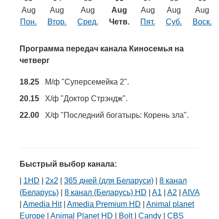
Транспорт
Aug
Aug
Aug
Aug
Aug
Aug
Aug
Пон.
Втор.
Сред.
Четв.
Пят.
Суб.
Воск.
Погода
Программа передач канала Киносемья на
Курсы валют
четверг
18.25
М/ф "Суперсемейка 2".
Еще
20.15
Х/ф "Доктор Стрэндж".
22.00
Х/ф "Последний богатырь: Корень зла".
Быстрый выбор канала:
|
1HD
|
2х2
|
365 дней (для Беларуси)
|
8 канал
(Беларусь)
|
8 канал (Беларусь) HD
|
A1
|
A2
|
AIVA
|
Amedia Hit
|
Amedia Premium HD
|
Animal planet
Europe
|
Animal Planet HD
|
Bolt
|
Candy
|
CBS