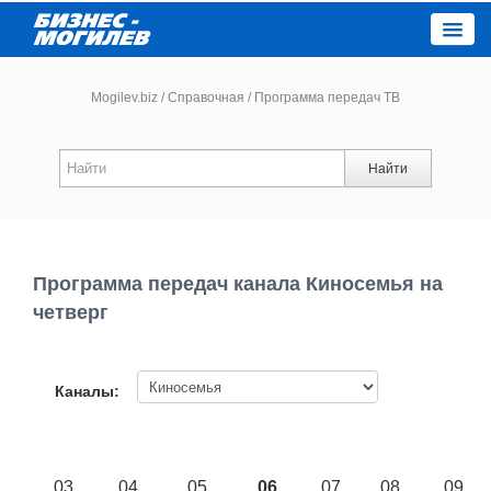
Close
Mogilev.biz
/
Справочная
/
Программа передач ТВ
Новости компаний
Найти
Новости
Каталог
Программа передач канала Киносемья на
четверг
Работа
Афиша
Каналы:
Объявления
03
04
05
06
07
08
09