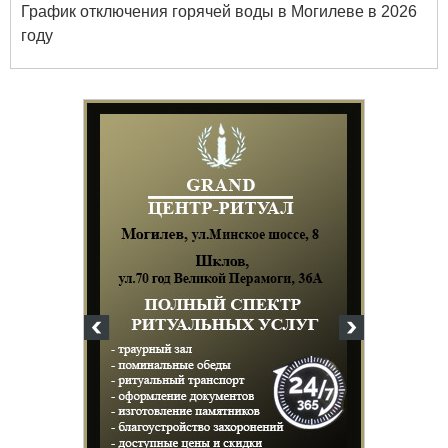
График отключения горячей воды в Могилеве в 2026
году
твенный
ых и
огий
 63-18-45
и