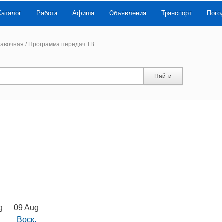
Каталог
Работа
Афиша
Объявления
Транспорт
Пого
авочная
/
Программа передач ТВ
Найти
g
09 Aug
Воск.