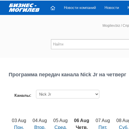
Новости компаний
Новости
Mogilev.biz
/
Спр
Программа передач канала Nick Jr на четверг
Каналы:
03 Aug
04 Aug
05 Aug
06 Aug
07 Aug
08 Au
Пон.
Втор.
Сред.
Четв.
Пят.
Суб.