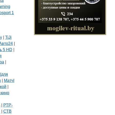
ia
arning
osport 1
ly
|
TiJi
Авто24
|
ь 5 HD
|
я
ра
|
(для
ш
|
Матч!
кой
|
 кино
|
ь
|
РТР-
В
|
СТВ