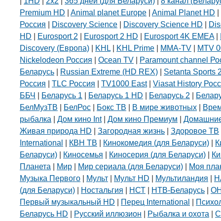
|
1HD
|
2х2
|
365 дней (для Беларуси)
|
8 канал (Белару
Premium HD
|
Animal planet Europe
|
Animal Planet HD
|
Россия
|
Discovery Science
|
Discovery Science HD
|
Dis
HD
|
Eurosport 2
|
Eurosport 2 HD
|
Eurosport 4K EMEA
|
Discovery (Европа)
|
KHL
|
KHL Prime
|
MMA-TV
|
MTV 0
Nickelodeon Россия
|
Ocean TV
|
Paramount channel Ро
Беларусь
|
Russian Extreme (HD REX)
|
Setanta Sports 
Россия
|
TLC Россия
|
TV1000 East
|
Viasat History Рос
ББЧ
|
Беларусь 1
|
Беларусь 1 HD
|
Беларусь 2
|
Белар
БелМузТВ
|
БелРос
|
Бокс ТВ
|
В мире животных
|
Вре
рыбалка
|
Дом кино Int
|
Дом кино Премиум
|
Домашние
Живая природа HD
|
Загородная жизнь
|
Здоровое ТВ
International
|
КВН ТВ
|
Кинокомедия (для Беларуси)
|
К
Беларуси)
|
Киносемья
|
Киносерия (для Беларуси)
|
Ки
Планета
|
Мир
|
Мир сериала (для Беларуси)
|
Моя пла
Музыка Первого
|
Мульт
|
Мульт HD
|
Мультиландия
|
Н
(для Беларуси)
|
Ностальгия
|
НСТ
|
НТВ-Беларусь
|
О
Первый музыкальный HD
|
Перец International
|
Психо
Беларусь HD
|
Русский иллюзион
|
Рыбалка и охота
|
С