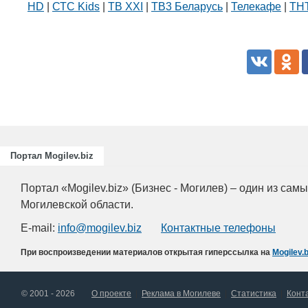
HD
|
СТС Kids
|
ТВ XXI
|
ТВ3 Беларусь
|
Телекафе
|
ТНТ
Портал Mogilev.biz
Портал «Mogilev.biz» (Бизнес - Могилев) – один из са
Могилевской области.
E-mail:
info@mogilev.biz
Контактные телефоны
При воспроизведении материалов открытая гиперссылка на
Mogilev.b
© 2001 - 2026
О проекте
Реклама в Могилеве
Статистика
Конт