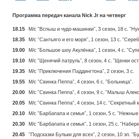
Программа передач канала Nick Jr на четверг
18.15
М/с "Вспыш и чудо-машинки", 3 сезон, 18 с. "Ну
18.35
М/с "Сантьяго и его моря", 1 сезон, 13 с. "Сер
19.00
М/с "Большое шоу Акулёнка", 1 сезон, 4 с. "Суп
19.10
М/с "Щенячий патруль", 8 сезон, 4 с. "Щенки ос
19.35
М/с "Приключения Паддингтона", 2 сезон, 3 с.
19.55
М/с "Свинка Пеппа", 4 сезон, 6 с. "Больница".
20.00
М/с "Свинка Пеппа", 4 сезон, 9 с. "Малыш Алекс
20.05
М/с "Свинка Пеппа", 4 сезон, 14 с. "Секретный к
20.10
М/с "Барбапапа и семья", 1 сезон, 5 с. "Нежны
20.30
М/с "Барбапапа и семья", 1 сезон, 25 с. "Набери
20.45
"Подсказки Бульки для всех", 2 сезон, 10 эп. "Б