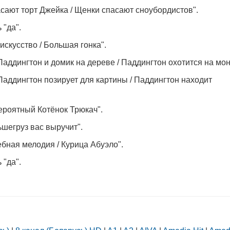
асают торт Джейка / Щенки спасают сноубордистов".
 "да".
искусство / Большая гонка".
Паддингтон и домик на дереве / Паддингтон охотится на мон
Паддингтон позирует для картины / Паддингтон находит
Белорусский государственный
университет пищевых и
химических технологий
ероятный Котёнок Трюкач".
+375 222 63-92-70, +375 222 63-18-45
ьшегруз вас выручит".
ебная мелодия / Курица Абуэло".
 "да".