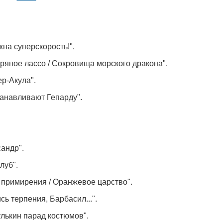
жна суперскорость!".
ебряное лассо / Сокровища морского дракона".
ер-Акула".
танавливают Гепарду".
андр".
луб".
е примирения / Оранжевое царство".
сь терпения, Барбасил...".
улькин парад костюмов".