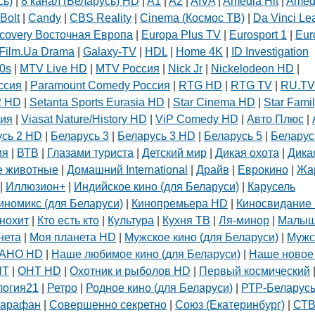
сь)
|
8 канал (Беларусь) HD
|
A1
|
A2
|
AIVA
|
Amedia Hit
|
Amed
Bolt
|
Candy
|
CBS Reality
|
Cinema (Космос ТВ)
|
Da Vinci Le
Подготовка, переподготовка и
повышение квалификации специалистов
covery Восточная Европа
|
Europa Plus TV
|
Eurosport 1
|
Eur
для пищевых и перерабатывающих
Film.Ua Drama
|
Galaxy-TV
|
HDL
|
Home 4K
|
ID Investigation
отраслей АПК, а также предприятий
0s
|
MTV Live HD
|
MTV Россия
|
Nick Jr
|
Nickelodeon HD
|
химической промышленности.
ссия
|
Paramount Comedy Россия
|
RTG HD
|
RTG TV
|
RU.TV
2 HD
|
Setanta Sports Eurasia HD
|
Star Cinema HD
|
Star Fami
сия
|
Viasat Nature/History HD
|
ViP Comedy HD
|
Авто Плюс
|
усь 2 HD
|
Беларусь 3
|
Беларусь 3 HD
|
Беларусь 5
|
Беларус
мя
|
ВТВ
|
Глазами туриста
|
Детский мир
|
Дикая охота
|
Дика
 животные
|
Домашний International
|
Драйв
|
Еврокино
|
Жа
|
Иллюзион+
|
Индийское кино (для Беларуси)
|
Карусель
иномикс (для Беларуси)
|
Кинопремьера HD
|
Киносвидание 
нохит
|
Кто есть кто
|
Культура
|
Кухня ТВ
|
Ля-минор
|
Малы
нета
|
Моя планета HD
|
Мужское кино (для Беларуси)
|
Мужс
АНО HD
|
Наше любимое кино (для Беларуси)
|
Наше новое
НТ
|
ОНТ HD
|
Охотник и рыболов HD
|
Первый космический
логия21
|
Ретро
|
Родное кино (для Беларуси)
|
РТР-Беларус
арафан
|
Совершенно секретно
|
Союз (Екатеринбург)
|
СТ