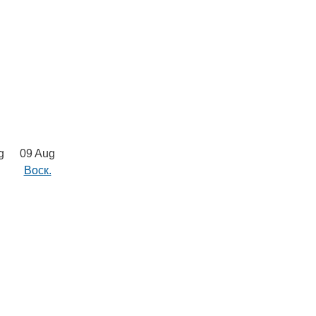
g
09 Aug
Воск.