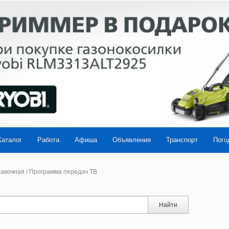
Каталог
Работа
Афиша
Объявления
Транспорт
Пого
авочная
/
Программа передач ТВ
Найти