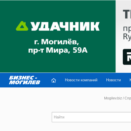
Новости компаний
Новости
Mogilev.biz
/
Спр