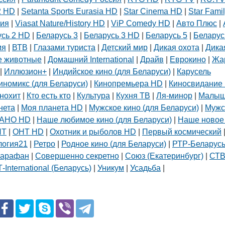
2 HD
|
Setanta Sports Eurasia HD
|
Star Cinema HD
|
Star Fami
сия
|
Viasat Nature/History HD
|
ViP Comedy HD
|
Авто Плюс
|
усь 2 HD
|
Беларусь 3
|
Беларусь 3 HD
|
Беларусь 5
|
Беларус
мя
|
ВТВ
|
Глазами туриста
|
Детский мир
|
Дикая охота
|
Дика
 животные
|
Домашний International
|
Драйв
|
Еврокино
|
Жа
|
Иллюзион+
|
Индийское кино (для Беларуси)
|
Карусель
иномикс (для Беларуси)
|
Кинопремьера HD
|
Киносвидание 
нохит
|
Кто есть кто
|
Культура
|
Кухня ТВ
|
Ля-минор
|
Малы
нета
|
Моя планета HD
|
Мужское кино (для Беларуси)
|
Мужс
АНО HD
|
Наше любимое кино (для Беларуси)
|
Наше новое
НТ
|
ОНТ HD
|
Охотник и рыболов HD
|
Первый космический
логия21
|
Ретро
|
Родное кино (для Беларуси)
|
РТР-Беларус
арафан
|
Совершенно секретно
|
Союз (Екатеринбург)
|
СТ
-International (Беларусь)
|
Уникум
|
Усадьба
|