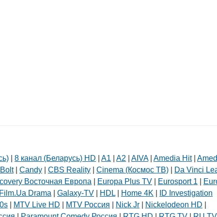
сь)
|
8 канал (Беларусь) HD
|
A1
|
A2
|
AIVA
|
Amedia Hit
|
Amed
Bolt
|
Candy
|
CBS Reality
|
Cinema (Космос ТВ)
|
Da Vinci Le
covery Восточная Европа
|
Europa Plus TV
|
Eurosport 1
|
Eur
Film.Ua Drama
|
Galaxy-TV
|
HDL
|
Home 4K
|
ID Investigation
0s
|
MTV Live HD
|
MTV Россия
|
Nick Jr
|
Nickelodeon HD
|
ссия
|
Paramount Comedy Россия
|
RTG HD
|
RTG TV
|
RU.TV