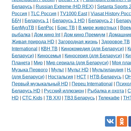
Беларусь
|
Russian Extreme (HD REX)
|
Setanta Sports 
Россия
|
TLC Россия
|
TV1000 East
|
Viasat History Рос
ББЧ
|
Беларусь 1
|
Беларусь 1 HD
|
Беларусь 2
|
Белар
БелМузТВ
|
БелРос
|
Бокс ТВ
|
В мире животных
|
Вре
рыбалка
|
Дом кино Int
|
Дом кино Премиум
|
Домашние
Живая природа HD
|
Загородная жизнь
|
Здоровое ТВ
International
|
КВН ТВ
|
Кинокомедия (для Беларуси)
|
К
Беларуси)
|
Киносемья
|
Киносерия (для Беларуси)
|
Ки
Планета
|
Мир
|
Мир сериала (для Беларуси)
|
Моя пла
Музыка Первого
|
Мульт
|
Мульт HD
|
Мультиландия
|
Н
(для Беларуси)
|
Ностальгия
|
НСТ
|
НТВ-Беларусь
|
О
Первый музыкальный HD
|
Перец International
|
Психо
Беларусь HD
|
Русский иллюзион
|
Рыбалка и охота
|
С
HD
|
СТС Kids
|
ТВ XXI
|
ТВ3 Беларусь
|
Телекафе
|
ТНТ