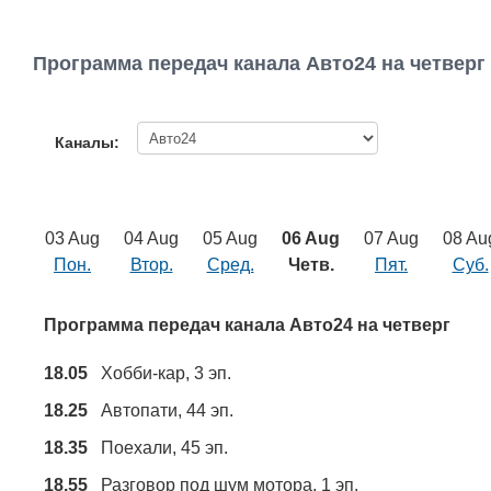
Программа передач канала Авто24 на четверг
Каналы:
03 Aug
04 Aug
05 Aug
06 Aug
07 Aug
08 Au
Пон.
Втор.
Сред.
Четв.
Пят.
Суб.
Программа передач канала Авто24 на четверг
18.05
Хобби-кар, 3 эп.
18.25
Автопати, 44 эп.
18.35
Поехали, 45 эп.
18.55
Разговор под шум мотора, 1 эп.