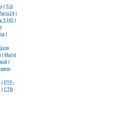
ly
|
TiJi
Авто24
|
ь 5 HD
|
я
ра
|
(для
ш
|
Матч!
кой
|
 кино
|
ь
|
РТР-
В
|
СТВ