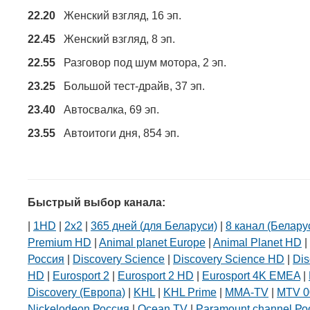
22.20
Женский взгляд, 16 эп.
22.45
Женский взгляд, 8 эп.
22.55
Разговор под шум мотора, 2 эп.
23.25
Большой тест-драйв, 37 эп.
23.40
Автосвалка, 69 эп.
23.55
Автоитоги дня, 854 эп.
Быстрый выбор канала:
|
1HD
|
2х2
|
365 дней (для Беларуси)
|
8 канал (Белару
Premium HD
|
Animal planet Europe
|
Animal Planet HD
|
Россия
|
Discovery Science
|
Discovery Science HD
|
Dis
HD
|
Eurosport 2
|
Eurosport 2 HD
|
Eurosport 4K EMEA
|
Discovery (Европа)
|
KHL
|
KHL Prime
|
MMA-TV
|
MTV 0
Nickelodeon Россия
|
Ocean TV
|
Paramount channel Ро