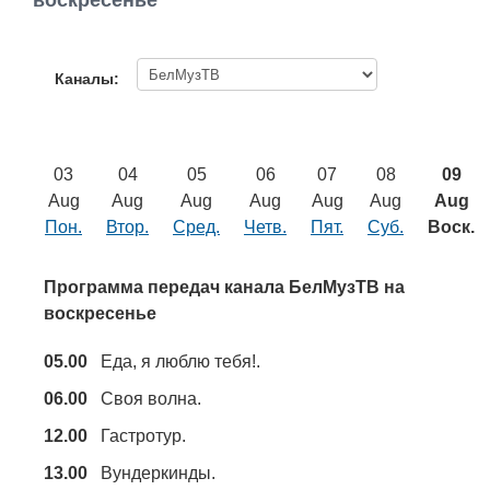
воскресенье
Работа
Афиша
Каналы:
Объявления
03
04
05
06
07
08
09
Транспорт
Aug
Aug
Aug
Aug
Aug
Aug
Aug
Пон.
Втор.
Сред.
Четв.
Пят.
Суб.
Воск.
Погода
Программа передач канала БелМузТВ на
Курсы валют
воскресенье
05.00
Еда, я люблю тебя!.
Еще
06.00
Своя волна.
12.00
Гастротур.
13.00
Вундеркинды.