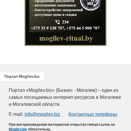
Подгот
повыше
для пи
отрасл
химиче
Портал Mogilev.biz
Портал «Mogilev.biz» (Бизнес - Могилев) – один из
самых посещаемых интернет-ресурсов в Могилеве
и Могилевской области.
E-mail:
info@mogilev.biz
Контактные телефоны
При воспроизведении материалов открытая гиперссылка на
Mogilev.biz
обязательна.