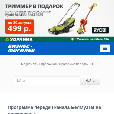
Close
Mogilev.biz
/
Справочная
/
Программа передач ТВ
Новости компаний
Найти
Новости
Каталог
Программа передач канала БелМузТВ на