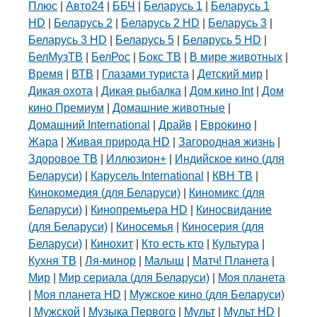
Плюс
|
Авто24
|
ББЧ
|
Беларусь 1
|
Беларусь 1
HD
|
Беларусь 2
|
Беларусь 2 HD
|
Беларусь 3
|
Беларусь 3 HD
|
Беларусь 5
|
Беларусь 5 HD
|
БелМузТВ
|
БелРос
|
Бокс ТВ
|
В мире животных
|
Время
|
ВТВ
|
Глазами туриста
|
Детский мир
|
Дикая охота
|
Дикая рыбалка
|
Дом кино Int
|
Дом
кино Премиум
|
Домашние животные
|
Домашний International
|
Драйв
|
Еврокино
|
Жара
|
Живая природа HD
|
Загородная жизнь
|
Здоровое ТВ
|
Иллюзион+
|
Индийское кино (для
Беларуси)
|
Карусель International
|
КВН ТВ
|
Кинокомедия (для Беларуси)
|
Киномикс (для
Беларуси)
|
Кинопремьера HD
|
Киносвидание
(для Беларуси)
|
Киносемья
|
Киносерия (для
Беларуси)
|
Кинохит
|
Кто есть кто
|
Культура
|
Кухня ТВ
|
Ля-минор
|
Малыш
|
Матч! Планета
|
Мир
|
Мир сериала (для Беларуси)
|
Моя планета
|
Моя планета HD
|
Мужское кино (для Беларуси)
|
Мужской
|
Музыка Первого
|
Мульт
|
Мульт HD
|