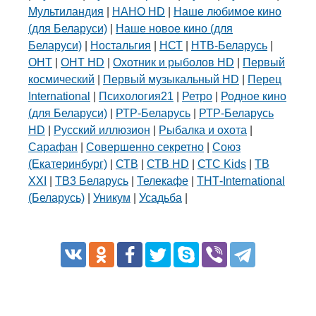
Мультиландия
|
НАНО HD
|
Наше любимое кино
(для Беларуси)
|
Наше новое кино (для
Беларуси)
|
Ностальгия
|
НСТ
|
НТВ-Беларусь
|
ОНТ
|
ОНТ HD
|
Охотник и рыболов HD
|
Первый
космический
|
Первый музыкальный HD
|
Перец
International
|
Психология21
|
Ретро
|
Родное кино
(для Беларуси)
|
РТР-Беларусь
|
РТР-Беларусь
HD
|
Русский иллюзион
|
Рыбалка и охота
|
Сарафан
|
Совершенно секретно
|
Союз
(Екатеринбург)
|
СТВ
|
СТВ HD
|
СТС Kids
|
ТВ
XXI
|
ТВ3 Беларусь
|
Телекафе
|
ТНТ-International
(Беларусь)
|
Уникум
|
Усадьба
|