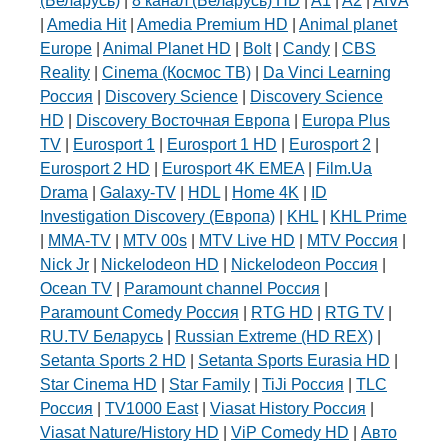
(Беларусь)
|
8 канал (Беларусь) HD
|
A1
|
A2
|
AIVA
|
Amedia Hit
|
Amedia Premium HD
|
Animal planet
Europe
|
Animal Planet HD
|
Bolt
|
Candy
|
CBS
Reality
|
Cinema (Космос ТВ)
|
Da Vinci Learning
Россия
|
Discovery Science
|
Discovery Science
HD
|
Discovery Восточная Европа
|
Europa Plus
TV
|
Eurosport 1
|
Eurosport 1 HD
|
Eurosport 2
|
Eurosport 2 HD
|
Eurosport 4K EMEA
|
Film.Ua
Drama
|
Galaxy-TV
|
HDL
|
Home 4K
|
ID
Investigation Discovery (Европа)
|
KHL
|
KHL Prime
|
MMA-TV
|
MTV 00s
|
MTV Live HD
|
MTV Россия
|
Nick Jr
|
Nickelodeon HD
|
Nickelodeon Россия
|
Ocean TV
|
Paramount channel Россия
|
Paramount Comedy Россия
|
RTG HD
|
RTG TV
|
RU.TV Беларусь
|
Russian Extreme (HD REX)
|
Setanta Sports 2 HD
|
Setanta Sports Eurasia HD
|
Star Cinema HD
|
Star Family
|
TiJi Россия
|
TLC
Россия
|
TV1000 East
|
Viasat History Россия
|
Viasat Nature/History HD
|
ViP Comedy HD
|
Авто