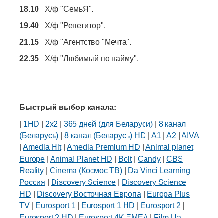
18.10
Х/ф "СемьЯ".
19.40
Х/ф "Репетитор".
21.15
Х/ф "Агентство "Мечта".
22.35
Х/ф "Любимый по найму".
Быстрый выбор канала:
|
1HD
|
2х2
|
365 дней (для Беларуси)
|
8 канал
(Беларусь)
|
8 канал (Беларусь) HD
|
A1
|
A2
|
AIVA
|
Amedia Hit
|
Amedia Premium HD
|
Animal planet
Europe
|
Animal Planet HD
|
Bolt
|
Candy
|
CBS
Reality
|
Cinema (Космос ТВ)
|
Da Vinci Learning
Россия
|
Discovery Science
|
Discovery Science
HD
|
Discovery Восточная Европа
|
Europa Plus
TV
|
Eurosport 1
|
Eurosport 1 HD
|
Eurosport 2
|
Eurosport 2 HD
|
Eurosport 4K EMEA
|
Film.Ua