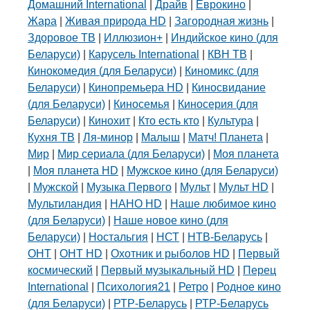
Домашний International
|
Драйв
|
Еврокино
|
Жара
|
Живая природа HD
|
Загородная жизнь
|
Здоровое ТВ
|
Иллюзион+
|
Индийское кино (для
Беларуси)
|
Карусель International
|
КВН ТВ
|
Кинокомедия (для Беларуси)
|
Киномикс (для
Беларуси)
|
Кинопремьера HD
|
Киносвидание
(для Беларуси)
|
Киносемья
|
Киносерия (для
Беларуси)
|
Кинохит
|
Кто есть кто
|
Культура
|
Кухня ТВ
|
Ля-минор
|
Малыш
|
Матч! Планета
|
Мир
|
Мир сериала (для Беларуси)
|
Моя планета
|
Моя планета HD
|
Мужское кино (для Беларуси)
|
Мужской
|
Музыка Первого
|
Мульт
|
Мульт HD
|
Мультиландия
|
НАНО HD
|
Наше любимое кино
(для Беларуси)
|
Наше новое кино (для
Беларуси)
|
Ностальгия
|
НСТ
|
НТВ-Беларусь
|
ОНТ
|
ОНТ HD
|
Охотник и рыболов HD
|
Первый
космический
|
Первый музыкальный HD
|
Перец
International
|
Психология21
|
Ретро
|
Родное кино
(для Беларуси)
|
РТР-Беларусь
|
РТР-Беларусь