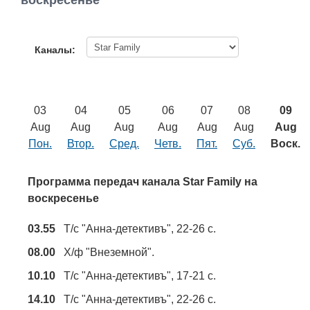
воскресенье
Работа
Афиша
Каналы:
Объявления
03
04
05
06
07
08
09
Транспорт
Aug
Aug
Aug
Aug
Aug
Aug
Aug
Пон.
Втор.
Сред.
Четв.
Пят.
Суб.
Воск.
Погода
Программа передач канала Star Family на
Курсы валют
воскресенье
03.55
Т/с "Анна-детективъ", 22-26 с.
Еще
08.00
Х/ф "Внеземной".
10.10
Т/с "Анна-детективъ", 17-21 с.
14.10
Т/с "Анна-детективъ", 22-26 с.