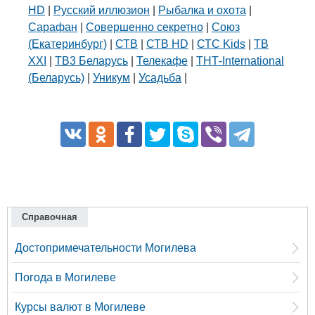
HD
|
Русский иллюзион
|
Рыбалка и охота
|
Сарафан
|
Совершенно секретно
|
Союз
(Екатеринбург)
|
СТВ
|
СТВ HD
|
СТС Kids
|
ТВ
XXI
|
ТВ3 Беларусь
|
Телекафе
|
ТНТ-International
(Беларусь)
|
Уникум
|
Усадьба
|
Справочная
Достопримечательности Могилева
Погода в Могилеве
Курсы валют в Могилеве