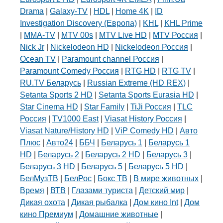
Drama
|
Galaxy-TV
|
HDL
|
Home 4K
|
ID
Investigation Discovery (Европа)
|
KHL
|
KHL Prime
|
MMA-TV
|
MTV 00s
|
MTV Live HD
|
MTV Россия
|
Nick Jr
|
Nickelodeon HD
|
Nickelodeon Россия
|
Ocean TV
|
Paramount channel Россия
|
Paramount Comedy Россия
|
RTG HD
|
RTG TV
|
RU.TV Беларусь
|
Russian Extreme (HD REX)
|
Setanta Sports 2 HD
|
Setanta Sports Eurasia HD
|
Star Cinema HD
|
Star Family
|
TiJi Россия
|
TLC
Россия
|
TV1000 East
|
Viasat History Россия
|
Viasat Nature/History HD
|
ViP Comedy HD
|
Авто
Плюс
|
Авто24
|
ББЧ
|
Беларусь 1
|
Беларусь 1
HD
|
Беларусь 2
|
Беларусь 2 HD
|
Беларусь 3
|
Беларусь 3 HD
|
Беларусь 5
|
Беларусь 5 HD
|
БелМузТВ
|
БелРос
|
Бокс ТВ
|
В мире животных
|
Время
|
ВТВ
|
Глазами туриста
|
Детский мир
|
Дикая охота
|
Дикая рыбалка
|
Дом кино Int
|
Дом
кино Премиум
|
Домашние животные
|