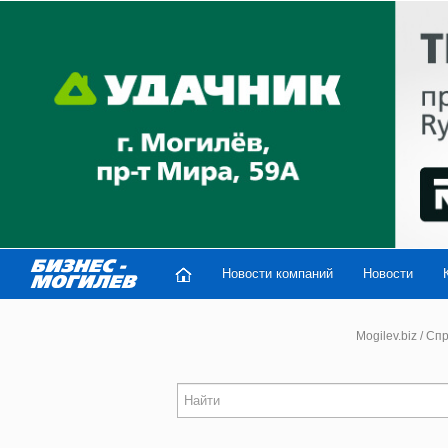
Новости компаний
Новости
Mogilev.biz
/
Спр