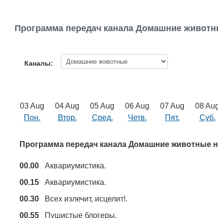
Программа передач канала Домашние животн
Каналы:
03 Aug
04 Aug
05 Aug
06 Aug
07 Aug
08 Au
Пон.
Втор.
Сред.
Четв.
Пят.
Суб.
Программа передач канала Домашние животные н
00.00
Аквариумистика.
00.15
Аквариумистика.
00.30
Всех излечит, исцелит!.
00.55
Пушистые блогеры.