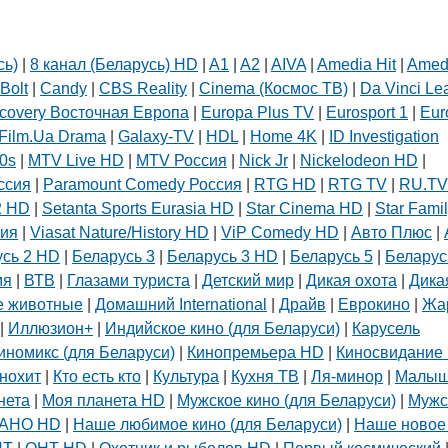
сь)
|
8 канал (Беларусь) HD
|
A1
|
A2
|
AIVA
|
Amedia Hit
|
Amed
Bolt
|
Candy
|
CBS Reality
|
Cinema (Космос ТВ)
|
Da Vinci Le
covery Восточная Европа
|
Europa Plus TV
|
Eurosport 1
|
Eur
Film.Ua Drama
|
Galaxy-TV
|
HDL
|
Home 4K
|
ID Investigation
0s
|
MTV Live HD
|
MTV Россия
|
Nick Jr
|
Nickelodeon HD
|
ссия
|
Paramount Comedy Россия
|
RTG HD
|
RTG TV
|
RU.TV
2 HD
|
Setanta Sports Eurasia HD
|
Star Cinema HD
|
Star Fami
сия
|
Viasat Nature/History HD
|
ViP Comedy HD
|
Авто Плюс
|
усь 2 HD
|
Беларусь 3
|
Беларусь 3 HD
|
Беларусь 5
|
Беларус
мя
|
ВТВ
|
Глазами туриста
|
Детский мир
|
Дикая охота
|
Дика
 животные
|
Домашний International
|
Драйв
|
Еврокино
|
Жа
|
Иллюзион+
|
Индийское кино (для Беларуси)
|
Карусель
иномикс (для Беларуси)
|
Кинопремьера HD
|
Киносвидание 
нохит
|
Кто есть кто
|
Культура
|
Кухня ТВ
|
Ля-минор
|
Малы
нета
|
Моя планета HD
|
Мужское кино (для Беларуси)
|
Мужс
АНО HD
|
Наше любимое кино (для Беларуси)
|
Наше новое