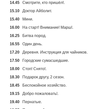
14.45
Смотрите, кто пришёл!.
15.10
Доктор Айболит.
15.40
Мини.
16.00
На старт! Внимание! Марш!.
16.25
Битва пород.
16.55
Один день.
17.20
Деревня. Инструкция для чайников.
17.50
Городские сумасшедшие.
18.00
Стоп! Снято!.
18.30
Подарок другу, 2 сезон.
18.45
Беспокойное хозяйство.
19.15
Добро пожаловать!.
19.40
Пернатые.