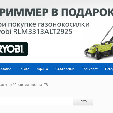
Каталог
Работа
Афиша
Объявления
Транспорт
Пого
авочная
/
Программа передач ТВ
Найти