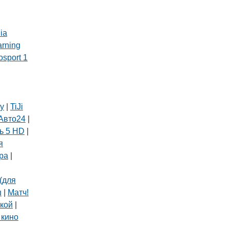
ia
arning
osport 1
ly
|
TiJi
Авто24
|
ь 5 HD
|
я
ра
|
(для
ш
|
Матч!
кой
|
 кино