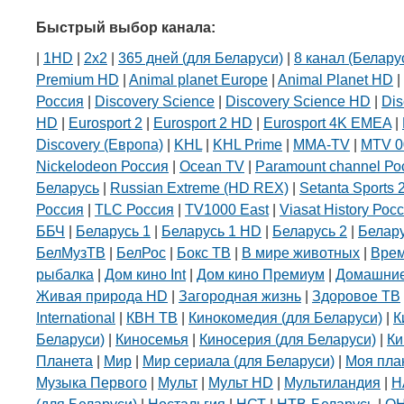
Быстрый выбор канала:
|
1HD
|
2х2
|
365 дней (для Беларуси)
|
8 канал (Белару
Premium HD
|
Animal planet Europe
|
Animal Planet HD
|
Россия
|
Discovery Science
|
Discovery Science HD
|
Dis
HD
|
Eurosport 2
|
Eurosport 2 HD
|
Eurosport 4K EMEA
|
Discovery (Европа)
|
KHL
|
KHL Prime
|
MMA-TV
|
MTV 0
Nickelodeon Россия
|
Ocean TV
|
Paramount channel Ро
Беларусь
|
Russian Extreme (HD REX)
|
Setanta Sports 
Россия
|
TLC Россия
|
TV1000 East
|
Viasat History Рос
ББЧ
|
Беларусь 1
|
Беларусь 1 HD
|
Беларусь 2
|
Белар
БелМузТВ
|
БелРос
|
Бокс ТВ
|
В мире животных
|
Вре
рыбалка
|
Дом кино Int
|
Дом кино Премиум
|
Домашние
Живая природа HD
|
Загородная жизнь
|
Здоровое ТВ
International
|
КВН ТВ
|
Кинокомедия (для Беларуси)
|
К
Беларуси)
|
Киносемья
|
Киносерия (для Беларуси)
|
Ки
Планета
|
Мир
|
Мир сериала (для Беларуси)
|
Моя пла
Музыка Первого
|
Мульт
|
Мульт HD
|
Мультиландия
|
Н