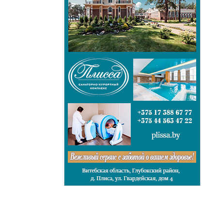
45
тов