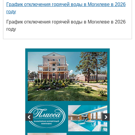
График отключения горячей воды в Могилеве в 2026
году
График отключения горячей воды в Могилеве в 2026
году
твенный
ых и
огий
 63-18-45