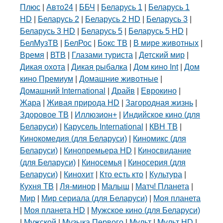
Плюс
|
Авто24
|
ББЧ
|
Беларусь 1
|
Беларусь 1
HD
|
Беларусь 2
|
Беларусь 2 HD
|
Беларусь 3
|
Беларусь 3 HD
|
Беларусь 5
|
Беларусь 5 HD
|
БелМузТВ
|
БелРос
|
Бокс ТВ
|
В мире животных
|
Время
|
ВТВ
|
Глазами туриста
|
Детский мир
|
Дикая охота
|
Дикая рыбалка
|
Дом кино Int
|
Дом
кино Премиум
|
Домашние животные
|
Домашний International
|
Драйв
|
Еврокино
|
Жара
|
Живая природа HD
|
Загородная жизнь
|
Здоровое ТВ
|
Иллюзион+
|
Индийское кино (для
Беларуси)
|
Карусель International
|
КВН ТВ
|
Кинокомедия (для Беларуси)
|
Киномикс (для
Беларуси)
|
Кинопремьера HD
|
Киносвидание
(для Беларуси)
|
Киносемья
|
Киносерия (для
Беларуси)
|
Кинохит
|
Кто есть кто
|
Культура
|
Кухня ТВ
|
Ля-минор
|
Малыш
|
Матч! Планета
|
Мир
|
Мир сериала (для Беларуси)
|
Моя планета
|
Моя планета HD
|
Мужское кино (для Беларуси)
|
Мужской
|
Музыка Первого
|
Мульт
|
Мульт HD
|