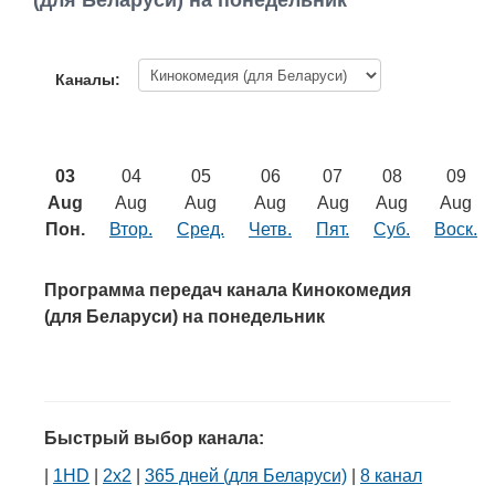
(для Беларуси) на понедельник
Работа
Афиша
Каналы:
Объявления
03
04
05
06
07
08
09
Транспорт
Aug
Aug
Aug
Aug
Aug
Aug
Aug
Пон.
Втор.
Сред.
Четв.
Пят.
Суб.
Воск.
Погода
Программа передач канала Кинокомедия
Курсы валют
(для Беларуси) на понедельник
Еще
Быстрый выбор канала:
|
1HD
|
2х2
|
365 дней (для Беларуси)
|
8 канал