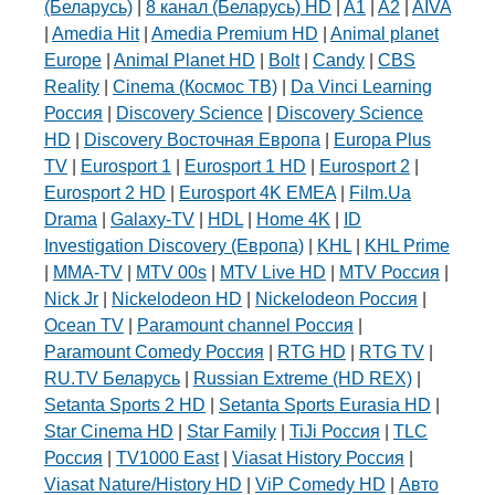
(Беларусь)
|
8 канал (Беларусь) HD
|
A1
|
A2
|
AIVA
|
Amedia Hit
|
Amedia Premium HD
|
Animal planet
Europe
|
Animal Planet HD
|
Bolt
|
Candy
|
CBS
Reality
|
Cinema (Космос ТВ)
|
Da Vinci Learning
Россия
|
Discovery Science
|
Discovery Science
HD
|
Discovery Восточная Европа
|
Europa Plus
TV
|
Eurosport 1
|
Eurosport 1 HD
|
Eurosport 2
|
Eurosport 2 HD
|
Eurosport 4K EMEA
|
Film.Ua
Drama
|
Galaxy-TV
|
HDL
|
Home 4K
|
ID
Investigation Discovery (Европа)
|
KHL
|
KHL Prime
|
MMA-TV
|
MTV 00s
|
MTV Live HD
|
MTV Россия
|
Nick Jr
|
Nickelodeon HD
|
Nickelodeon Россия
|
Ocean TV
|
Paramount channel Россия
|
Paramount Comedy Россия
|
RTG HD
|
RTG TV
|
RU.TV Беларусь
|
Russian Extreme (HD REX)
|
Setanta Sports 2 HD
|
Setanta Sports Eurasia HD
|
Star Cinema HD
|
Star Family
|
TiJi Россия
|
TLC
Россия
|
TV1000 East
|
Viasat History Россия
|
Viasat Nature/History HD
|
ViP Comedy HD
|
Авто