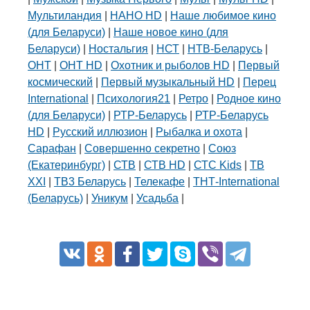
Мультиландия
|
НАНО HD
|
Наше любимое кино
(для Беларуси)
|
Наше новое кино (для
Беларуси)
|
Ностальгия
|
НСТ
|
НТВ-Беларусь
|
ОНТ
|
ОНТ HD
|
Охотник и рыболов HD
|
Первый
космический
|
Первый музыкальный HD
|
Перец
International
|
Психология21
|
Ретро
|
Родное кино
(для Беларуси)
|
РТР-Беларусь
|
РТР-Беларусь
HD
|
Русский иллюзион
|
Рыбалка и охота
|
Сарафан
|
Совершенно секретно
|
Союз
(Екатеринбург)
|
СТВ
|
СТВ HD
|
СТС Kids
|
ТВ
XXI
|
ТВ3 Беларусь
|
Телекафе
|
ТНТ-International
(Беларусь)
|
Уникум
|
Усадьба
|