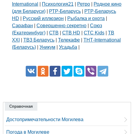
International
|
Психология21
|
Ретро
|
Родное кино
(для Беларуси)
|
РТР-Беларусь
|
РТР-Беларусь
HD
|
Русский иллюзион
|
Рыбалка и охота
|
Сарафан
|
Совершенно секретно
|
Союз
(Екатеринбург)
|
СТВ
|
СТВ HD
|
СТС Kids
|
ТВ
XXI
|
ТВ3 Беларусь
|
Телекафе
|
ТНТ-International
(Беларусь)
|
Уникум
|
Усадьба
|
Справочная
Достопримечательности Могилева
Погода в Могилеве