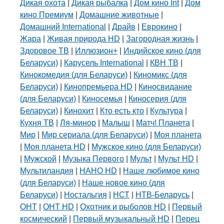
Дикая охота
|
Дикая рыбалка
|
Дом кино Int
|
Дом
кино Премиум
|
Домашние животные
|
Домашний International
|
Драйв
|
Еврокино
|
Жара
|
Живая природа HD
|
Загородная жизнь
|
Здоровое ТВ
|
Иллюзион+
|
Индийское кино (для
Беларуси)
|
Карусель International
|
КВН ТВ
|
Кинокомедия (для Беларуси)
|
Киномикс (для
Беларуси)
|
Кинопремьера HD
|
Киносвидание
(для Беларуси)
|
Киносемья
|
Киносерия (для
Беларуси)
|
Кинохит
|
Кто есть кто
|
Культура
|
Кухня ТВ
|
Ля-минор
|
Малыш
|
Матч! Планета
|
Мир
|
Мир сериала (для Беларуси)
|
Моя планета
|
Моя планета HD
|
Мужское кино (для Беларуси)
|
Мужской
|
Музыка Первого
|
Мульт
|
Мульт HD
|
Мультиландия
|
НАНО HD
|
Наше любимое кино
(для Беларуси)
|
Наше новое кино (для
Беларуси)
|
Ностальгия
|
НСТ
|
НТВ-Беларусь
|
ОНТ
|
ОНТ HD
|
Охотник и рыболов HD
|
Первый
космический
|
Первый музыкальный HD
|
Перец