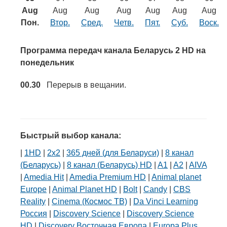
Транспорт
Aug
Aug
Aug
Aug
Aug
Aug
Aug
Пон.
Втор.
Сред.
Четв.
Пят.
Суб.
Воск.
Погода
Программа передач канала Беларусь 2 HD на
Курсы валют
понедельник
00.30
Перерыв в вещании.
Еще
Быстрый выбор канала:
|
1HD
|
2х2
|
365 дней (для Беларуси)
|
8 канал
(Беларусь)
|
8 канал (Беларусь) HD
|
A1
|
A2
|
AIVA
|
Amedia Hit
|
Amedia Premium HD
|
Animal planet
Europe
|
Animal Planet HD
|
Bolt
|
Candy
|
CBS
Reality
|
Cinema (Космос ТВ)
|
Da Vinci Learning
Россия
|
Discovery Science
|
Discovery Science
HD
|
Discovery Восточная Европа
|
Europa Plus