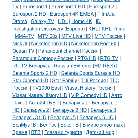
TV
|
Eurosport 1
|
Eurosport 1 HD
|
Eurosport 2
|
Eurosport 2 HD
|
Eurosport 4K EMEA
|
Film.Ua
Drama
|
Galaxy-TV
|
HDL
|
Home 4K
|
ID
Investigation Discovery (Европа)
|
KHL
|
KHL Prime
|
MMA-TV
|
MTV 00s
|
MTV Live HD
|
MTV Россия
|
Nick Jr
|
Nickelodeon HD
|
Nickelodeon Россия
|
Ocean TV
|
Paramount channel Россия
|
Paramount Comedy Россия
|
RTG HD
|
RTG TV
|
RU.TV Беларусь
|
Russian Extreme (HD REX)
|
Setanta Sports 2 HD
|
Setanta Sports Eurasia HD
|
Star Cinema HD
|
Star Family
|
TiJi Россия
|
TLC
Россия
|
TV1000 East
|
Viasat History Россия
|
Viasat Nature/History HD
|
ViP Comedy HD
|
Авто
Плюс
|
Авто24
|
ББЧ
|
Беларусь 1
|
Беларусь 1
HD
|
Беларусь 2
|
Беларусь 2 HD
|
Беларусь 3
|
Беларусь 3 HD
|
Беларусь 5
|
Беларусь 5 HD
|
БелМузТВ
|
БелРос
|
Бокс ТВ
|
В мире животных
|
Время
|
ВТВ
|
Глазами туриста
|
Детский мир
|