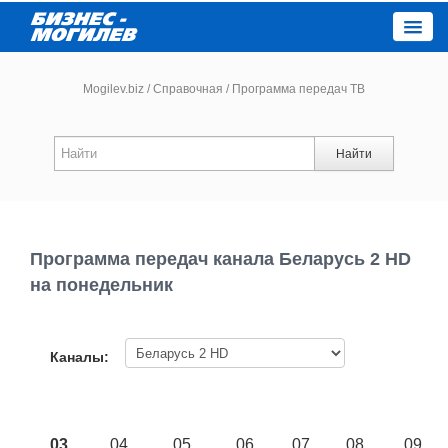
Close
Mogilev.biz
/
Справочная
/
Программа передач ТВ
Новости компаний
Найти
Новости
Каталог
Программа передач канала Беларусь 2 HD
на понедельник
Работа
Афиша
Каналы:
Объявления
03
04
05
06
07
08
09